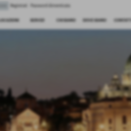
Registrati
Password dimenticata
LOCAZIONI
SERVIZI
CHI SIAMO
DOVE SIAMO
CONTATT